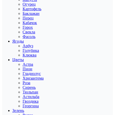
Огурец
Картофель
Баклажан
Перец
Кабачок
Горох
Свекла
Фасоль
Ягоды
Арбуз
Голубика
Клюква
Цветы
Астра
Пион
Гладиолус
Хризантема
Роза
Сирень
Тюльпан
Астильба
Гвоздика
Георгина
Зелень