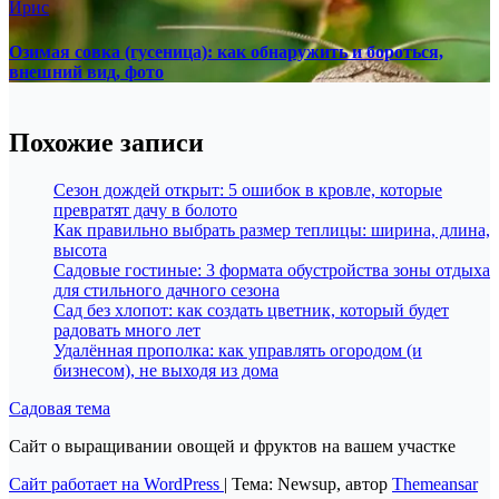
Ирис
Озимая совка (гусеница): как обнаружить и бороться,
внешний вид, фото
Похожие записи
Сезон дождей открыт: 5 ошибок в кровле, которые
превратят дачу в болото
Как правильно выбрать размер теплицы: ширина, длина,
высота
Садовые гостиные: 3 формата обустройства зоны отдыха
для стильного дачного сезона
Сад без хлопот: как создать цветник, который будет
радовать много лет
Удалённая прополка: как управлять огородом (и
бизнесом), не выходя из дома
Садовая тема
Сайт о выращивании овощей и фруктов на вашем участке
Сайт работает на WordPress
|
Тема: Newsup, автор
Themeansar