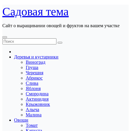
Перейти
Садовая тема
к
содержанию
Сайт о выращивании овощей и фруктов на вашем участке
Деревья и кустарники
Виноград
Груша
Черешня
Абрикос
Слива
Яблоня
Смородина
Актинидия
Крыжовник
Алыча
Малина
Овощи
Томат
Капуста