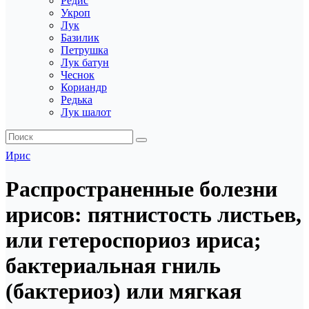
Редис
Укроп
Лук
Базилик
Петрушка
Лук батун
Чеснок
Кориандр
Редька
Лук шалот
Ирис
Распространенные болезни
ирисов: пятнистость листьев,
или гетероспориоз ириса;
бактериальная гниль
(бактериоз) или мягкая