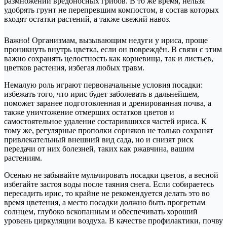
размножении вредоносных грибов. В то же время, нельзя
удобрять грунт не перепревшим компостом, в состав которых
входят остатки растений, а также свежий навоз.
Важно! Организмам, вызывающим недуги у ириса, проще
проникнуть внутрь цветка, если он повреждён. В связи с этим
важно сохранять целостность как корневища, так и листьев,
цветков растения, избегая любых травм.
Немалую роль играют первоначальные условия посадки:
избежать того, что ирис будет заболевать в дальнейшем,
поможет заранее подготовленная и дренированная почва, а
также уничтожение отмерших остатков цветов и
самостоятельное удаление состарившихся частей ириса. К
тому же, регулярные прополки сорняков не только сохранят
привлекательный внешний вид сада, но и снизят риск
передачи от них болезней, таких как ржавчина, вашим
растениям.
Осенью не забывайте мульчировать посадки цветов, а весной
избегайте застоя воды после таяния снега. Если собираетесь
пересадить ирис, то крайне не рекомендуется делать это во
время цветения, а место посадки должно быть прогретым
солнцем, глубоко вскопанным и обеспечивать хороший
уровень циркуляции воздуха. В качестве профилактики, почву