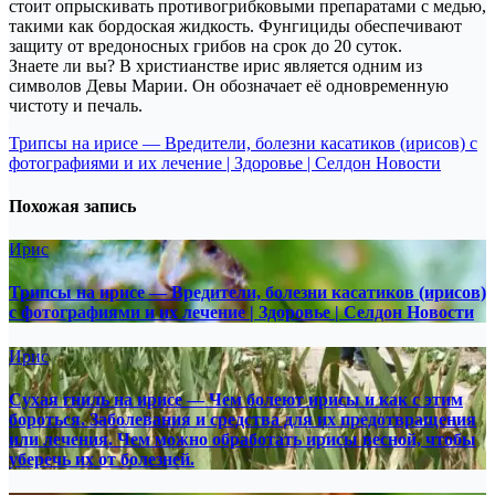
стоит опрыскивать противогрибковыми препаратами с медью,
такими как бордоская жидкость. Фунгициды обеспечивают
защиту от вредоносных грибов на срок до 20 суток.
Знаете ли вы? В христианстве ирис является одним из
символов Девы Марии. Он обозначает её одновременную
чистоту и печаль.
Навигация
Трипсы на ирисе — Вредители, болезни касатиков (ирисов) с
фотографиями и их лечение | Здоровье | Селдон Новости
по
записям
Похожая запись
Ирис
Трипсы на ирисе — Вредители, болезни касатиков (ирисов)
с фотографиями и их лечение | Здоровье | Селдон Новости
Ирис
Сухая гниль на ирисе — Чем болеют ирисы и как с этим
бороться. Заболевания и средства для их предотвращения
или лечения. Чем можно обработать ирисы весной, чтобы
уберечь их от болезней.